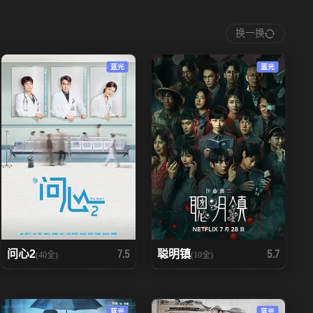
换一换
蓝光
蓝光
问心2
聪明镇
7.5
5.7
(40全)
(10全)
蓝光
蓝光