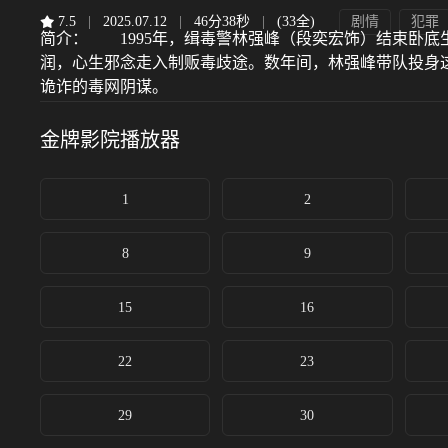
7.5
|
2025.07.12
|
46分38秒
|
(33全)
剧情
犯罪
简介：
1995年，缉毒警林强峰（段奕宏饰）结束卧底
润，心生邪念走入制贩毒歧途。数年间，林强峰带队投身
诡诈的毒网阴谋。
金牌影院
播放器
1
2
8
9
15
16
22
23
29
30