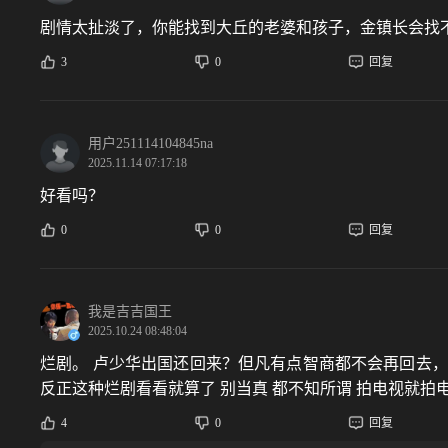
剧情太扯淡了，你能找到大丘的老婆和孩子，金镇长会找
3
0
回复
用户251114104845na
2025.11.14 07:17:18
好看吗？
0
0
回复
我是吉吉国王
2025.10.24 08:48:04
烂剧。 卢少华出国还回来？但凡有点智商都不会再回去
反正这种烂剧看看就算了 别当真 都不知所谓 拍电视就拍
4
0
回复