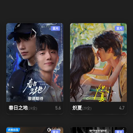
蓝光
蓝光
春日之地
炽夏
5.6
4.7
(24全)
(29全)
蓝光
蓝光