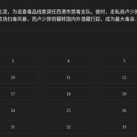
生涯，为追查毒品线索调任西港市禁毒支队。彼时，走私商卢少
这场扫毒风暴，而卢少骅则辗转国内外潜藏行踪，成为最大毒枭
3
4
5
10
11
12
17
18
19
24
25
26
31
32
33