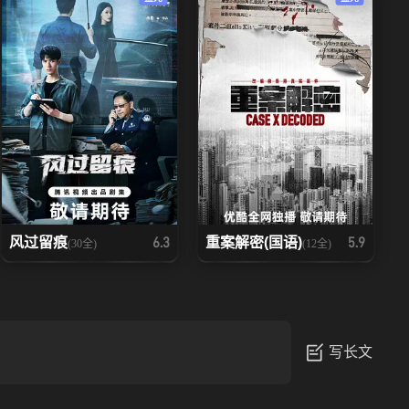
风过留痕
重案解密(国语)
6.3
5.9
(30全)
(12全)
写长文