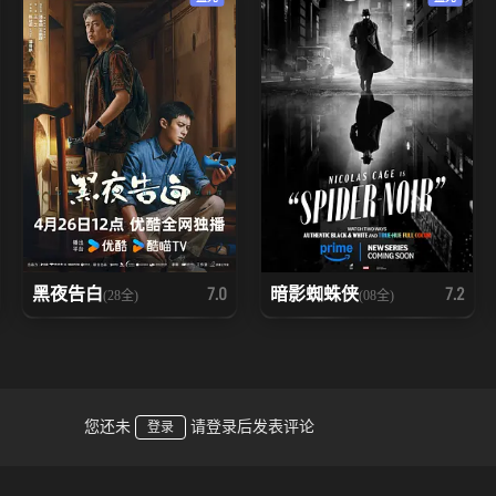
黑夜告白
暗影蜘蛛侠
7.0
7.2
(28全)
(08全)
您还未
请登录后发表评论
登录