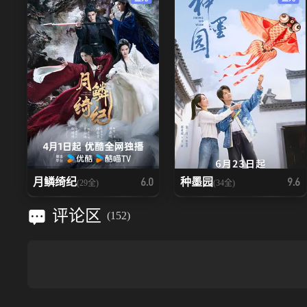
月鳞绮纪
种墨园
6.0
9.6
(29全)
(34全)
评论区
(
152
)