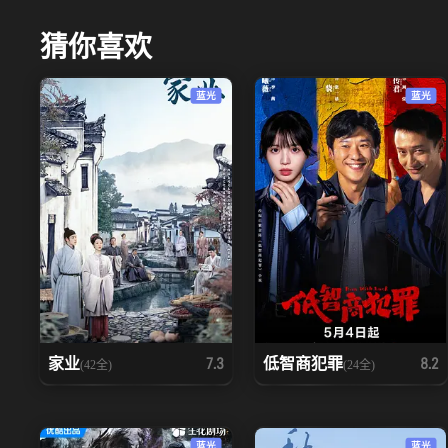
猜你喜欢
蓝光
蓝光
家业
低智商犯罪
7.3
8.2
(42全)
(24全)
蓝光
蓝光