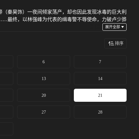
骅（秦昊饰）一夜间倾家荡产，却也因此发现冰毒的巨大利
……最终，以林强峰为代表的缉毒警不辱使命，力破卢少骅
排序
6
7
13
14
20
21
27
28