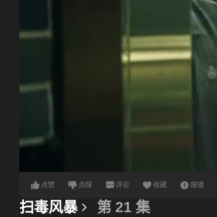
点赞
点踩
评论
收藏
报错
扫毒风暴
第 21 集
更多信息