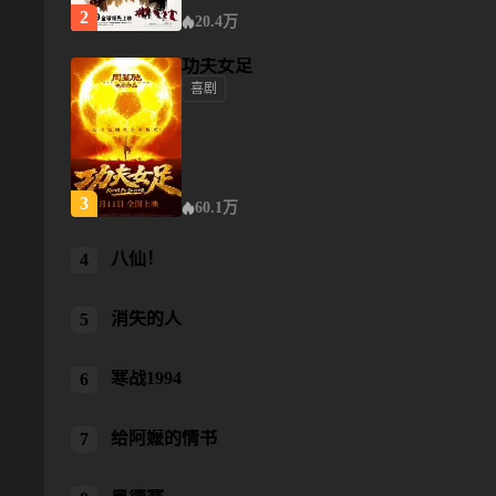
2
20.4万
功夫女足
喜剧
功夫女足
3
60.1万
八仙！
八仙！
4
消失的人
消失的人
5
寒战1994
寒战1994
6
给阿嬷的情书
给阿嬷的情书
7