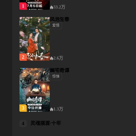
1
33.2万
凤池生春
爱情
凤池生春
2
2.6万
幽宅奇谭
惊悚
幽宅奇谭
3
1.3万
灵魂摆渡·十年
灵魂摆渡·十年
4