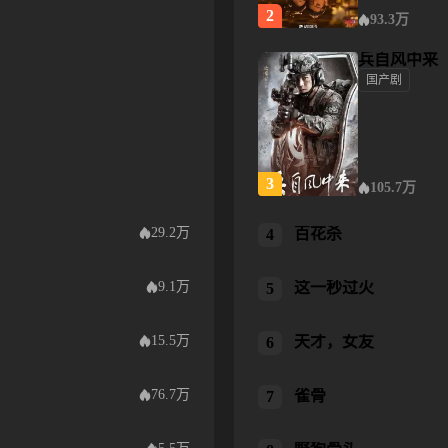
2
93.3万
兵自风中来
国产剧
兵自风中来
3
105.7万
29.2万
百花杀
百花杀
4
9.1万
这一秒过火
这一秒过火
5
15.5万
天才，女友
天才，女友
6
76.7万
雀骨
雀骨
7