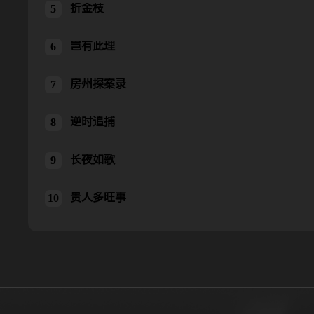
折金枝
折金枝
5
岂有此理
岂有此理
6
房州探案录
房州探案录
7
逆时追捕
逆时追捕
8
长夜如歌
长夜如歌
9
贵人多旺事
贵人多旺事
10