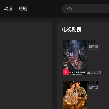
动漫
短剧
电视剧榜
九门
国产剧
九门
1
273.3万
御廷谣‎
国产剧
御廷谣‎