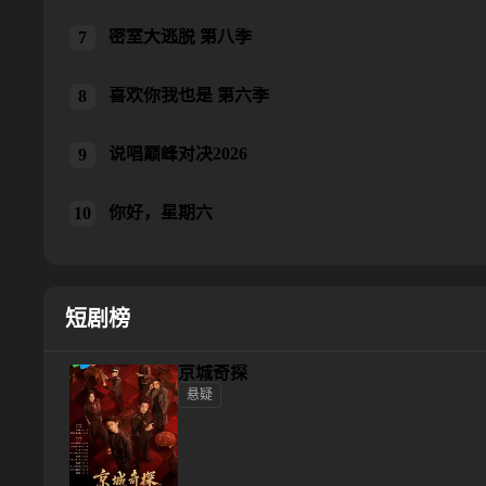
密室大逃脱 第八季
密室大逃脱 第八季
7
喜欢你我也是 第六季
喜欢你我也是 第六季
8
说唱巅峰对决2026
说唱巅峰对决2026
9
你好，星期六
你好，星期六
10
短剧榜
京城奇探
悬疑
京城奇探