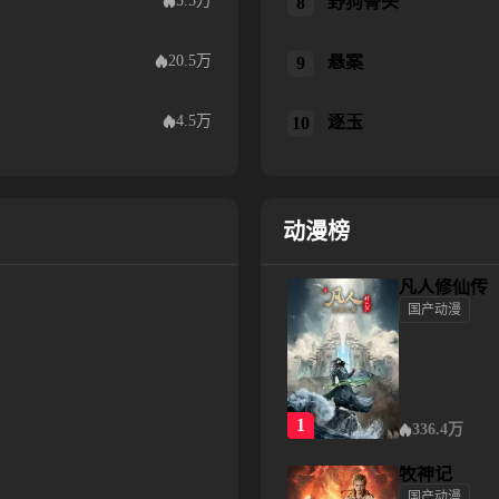
5.5万
野狗骨头
野狗骨头
8
20.5万
悬案
悬案
9
4.5万
逐玉
逐玉
10
动漫榜
凡人修仙传
国产动漫
凡人修仙传
1
336.4万
牧神记
国产动漫