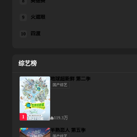
奥德赛
奥德赛
8
火遮眼
火遮眼
9
四渡
四渡
10
综艺榜
地球超新鲜 第二季
国产综艺
地球超新鲜 第二季
1
119.3万
半熟恋人 第五季
国产综艺