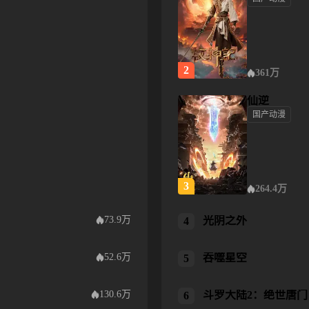
牧神记
2
361万
仙逆
国产动漫
仙逆
3
264.4万
73.9万
光阴之外
光阴之外
4
52.6万
吞噬星空
吞噬星空
5
130.6万
斗罗大陆2：绝世唐门
斗罗大陆2：绝世唐门
6