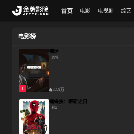
首页
电影
电视剧
综艺
电影榜
痴迷
恐怖
痴迷
1
22.5万
蜘蛛侠：崭新之日
科幻
蜘蛛侠：崭新之日