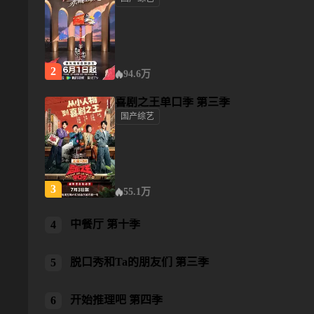
半熟恋人 第五季
2
94.6万
喜剧之王单口季 第三季
国产综艺
喜剧之王单口季 第三季
3
55.1万
中餐厅 第十季
中餐厅 第十季
4
脱口秀和Ta的朋友们 第三季
脱口秀和Ta的朋友们 第三季
5
开始推理吧 第四季
开始推理吧 第四季
6