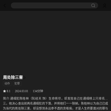
周处除三害
动作
犯罪
|
2024.03.01
|
134分钟
8.1
简介:
通缉犯陈桂林（阮经天 饰）生命将尽，却发现自己在通缉榜上只排名第
三，他决心查出前两名通缉犯的下落，并将他们一一除掉。陈桂林以为自己已成
为当代的周处除三害，却没想到永远参不透的贪嗔痴，才是人生终要面对的罪与