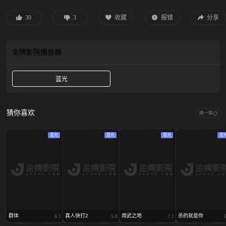
罚。 影片引用的“周处除三害”典故，见于《晋书·周处传》和《世说新语》。据
记载，少年周处身形魁梧，武力高强，却横行乡里，为邻人所厌。后周处只身斩
30
3
收藏
报错
分享
杀猛虎孽蛟，他自己也浪子回头、改邪归正，至此三害皆除。
金牌影院
播放器
蓝光
猜你喜欢
换一换
蓝光
蓝光
蓝光
蓝
群体
真人快打2
用武之地
杀的就是你
6.1
5.8
7.1